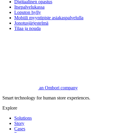
Digitaalinen opastus
Itsepalvelukassa
Loputon hylly
Mobiili myyntipiste asiakaspalvelulla
Jonotusjärjestelmä
Tilaa ja nouda
an Ombori company
Smart technology for human store experiences.
Explore
Solutions
Story
Cases