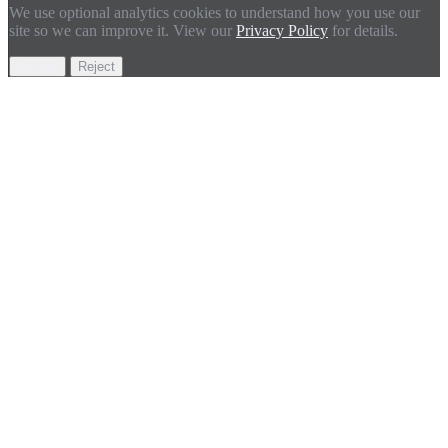
We use optional analytics cookies to understand how you use our
site so we can improve it. View our
Privacy Policy
for details.
Accept
Reject