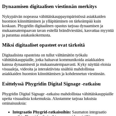
Dynaamisen digitaalisen viestinnän merkitys
Nykypäivän nopeassa vähittäiskauppaympäristössä asiakkaiden
huomion kiinnittäminen ja ylläpitäminen on tärkeämpää kuin
koskaan. Phygridin digitaalinen opastus tarjoaa dynaamisen ja
mukaansatempaavan tavan esitellä brändiviestiäsi, kasvattaa myyntiä
ja parantaa asiakaskokemusta.
Miksi digitaaliset opasteet ovat tärkeitä
Digitaalisista opasteista on tullut välttämätön työkalu
vähittäiskauppiaille, jotka haluavat kommunikoida asiakkaiden
kanssa dynaamisesti ja mukaansatempaavasti. Kyky näyttää eloisia
visuaaleja, videoita ja interaktiivista sisältöä mahdollistaa
asiakkaiden huomion kiinnittämisen ja kohdennetun viestinnän.
Esittelyssä Phygridin Digital Signage -ratkaisu
Phygridin Digital Signage -ratkaisu mahdollistaa vähittäiskauppiaille
upeita visuaalisia kokemuksia. Alustamme tarjoaa lukuisia
ominaisuuksia:
Integraatio Phygrid-ratkaisuihin:
Saumaton integraatio