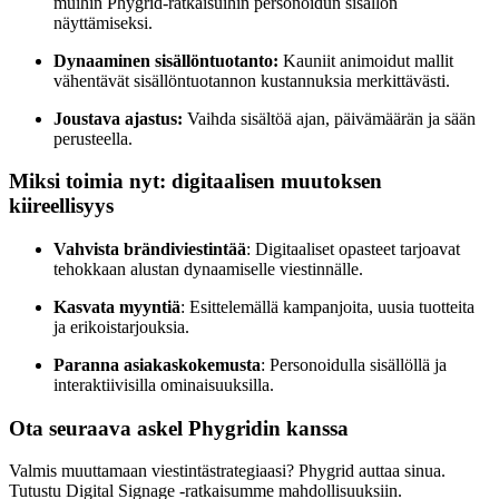
muihin Phygrid-ratkaisuihin personoidun sisällön
näyttämiseksi.
Dynaaminen sisällöntuotanto:
Kauniit animoidut mallit
vähentävät sisällöntuotannon kustannuksia merkittävästi.
Joustava ajastus:
Vaihda sisältöä ajan, päivämäärän ja sään
perusteella.
Miksi toimia nyt: digitaalisen muutoksen
kiireellisyys
Vahvista brändiviestintää
: Digitaaliset opasteet tarjoavat
tehokkaan alustan dynaamiselle viestinnälle.
Kasvata myyntiä
: Esittelemällä kampanjoita, uusia tuotteita
ja erikoistarjouksia.
Paranna asiakaskokemusta
: Personoidulla sisällöllä ja
interaktiivisilla ominaisuuksilla.
Ota seuraava askel Phygridin kanssa
Valmis muuttamaan viestintästrategiaasi? Phygrid auttaa sinua.
Tutustu Digital Signage -ratkaisumme mahdollisuuksiin.