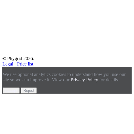
© Phygrid 2026.
Legal
·
Price list
We use optional analytics cookies to understand how you use our
site so we can improve it. View our
Privacy Policy
for details.
Accept
Reject