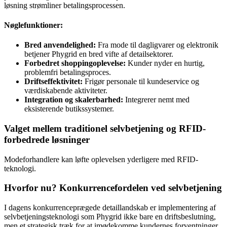
løsning strømliner betalingsprocessen.
Nøglefunktioner:
Bred anvendelighed:
Fra mode til dagligvarer og elektronik
betjener Phygrid en bred vifte af detailsektorer.
Forbedret shoppingoplevelse:
Kunder nyder en hurtig,
problemfri betalingsproces.
Driftseffektivitet:
Frigør personale til kundeservice og
værdiskabende aktiviteter.
Integration og skalerbarhed:
Integrerer nemt med
eksisterende butikssystemer.
Valget mellem traditionel selvbetjening og RFID-
forbedrede løsninger
Modeforhandlere kan løfte oplevelsen yderligere med RFID-
teknologi.
Hvorfor nu? Konkurrencefordelen ved selvbetjening
I dagens konkurrenceprægede detaillandskab er implementering af
selvbetjeningsteknologi som Phygrid ikke bare en driftsbeslutning,
men et strategisk træk for at imødekomme kundernes forventninger