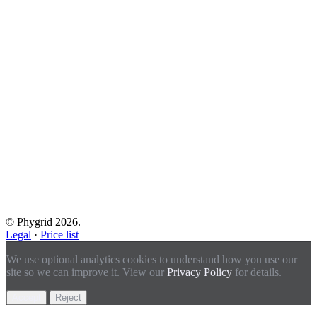
© Phygrid 2026.
Legal
·
Price list
We use optional analytics cookies to understand how you use our
site so we can improve it. View our
Privacy Policy
for details.
Accept
Reject