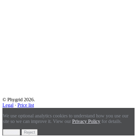
© Phygrid 2026.
Legal
·
Price list
We use optional analytics cookies to understand how you use our
site so we can improve it. View our
Privacy Policy
for details.
Accept
Reject