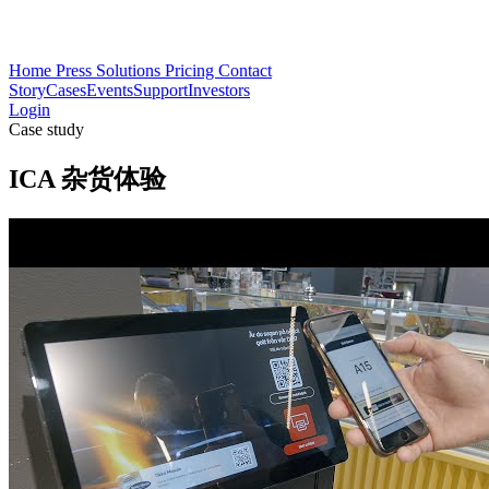
Home
Press
Solutions
Pricing
Contact
Story
Cases
Events
Support
Investors
Login
Case study
ICA 杂货体验