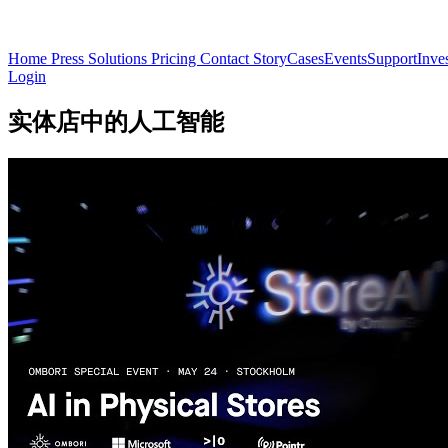
Home
Press
Solutions
Pricing
Contact
Story
Cases
Events
Support
Inve
Login
实体店中的人工智能