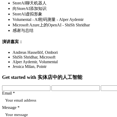
StoreAI聊天机器人
向StoreAI添加知识
StoreAI虚拟形象
Volumental - AI鞋码测量 - Alper Aydemir
Microsoft Azure上的OpenAI - ShiSh Shridhar
感谢与总结
演讲嘉宾：
Andreas Hassellöf, Ombori
ShiSh Shridhar, Microsoft
Alper Aydemir, Volumental
Jessica Milan, Pointr
Get started with 实体店中的人工智能
Email *
Message *