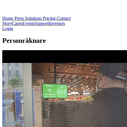
Home
Press
Solutions
Pricing
Contact
Story
Cases
Events
Support
Investors
Login
Personräknare