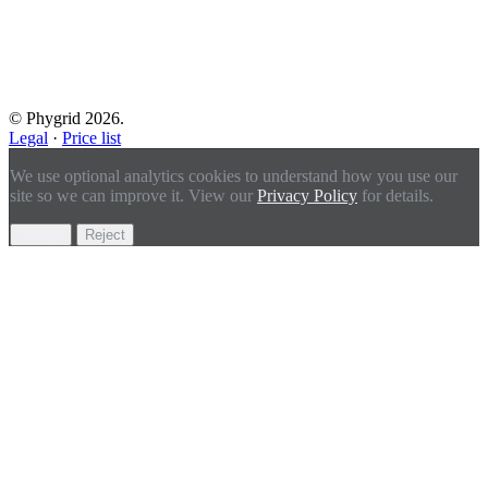
© Phygrid 2026.
Legal
·
Price list
We use optional analytics cookies to understand how you use our
site so we can improve it. View our
Privacy Policy
for details.
Accept
Reject