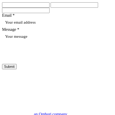
Email *
Message *
Submit
an Ombori company