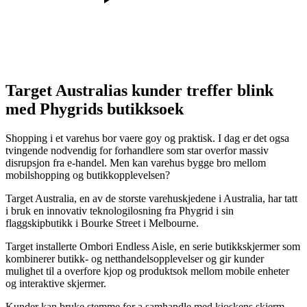
Target Australias kunder treffer blink
med Phygrids butikksoek
Shopping i et varehus bor vaere goy og praktisk. I dag er det ogsa
tvingende nodvendig for forhandlere som star overfor massiv
disrupsjon fra e-handel. Men kan varehus bygge bro mellom
mobilshopping og butikkopplevelsen?
Target Australia, en av de storste varehuskjedene i Australia, har tatt
i bruk en innovativ teknologilosning fra Phygrid i sin
flaggskipbutikk i Bourke Street i Melbourne.
Target installerte Ombori Endless Aisle, en serie butikkskjermer som
kombinerer butikk- og netthandelsopplevelser og gir kunder
mulighet til a overfore kjop og produktsok mellom mobile enheter
og interaktive skjermer.
Kunder kan bruke stemme for a samhandle med kioskens skjerm