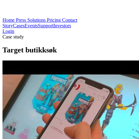
Home
Press
Solutions
Pricing
Contact
Story
Cases
Events
Support
Investors
Login
Case study
Target butikksøk