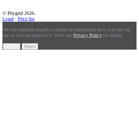
© Phygrid 2026.
Legal
·
Price list
We use optional analytics cookies to understand how you use our
site so we can improve it. View our
Privacy Policy
for details.
Accept
Reject