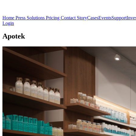
Home
Press
Solutions
Pricing
Contact
Story
Cases
Events
Support
Inve
Login
Apotek