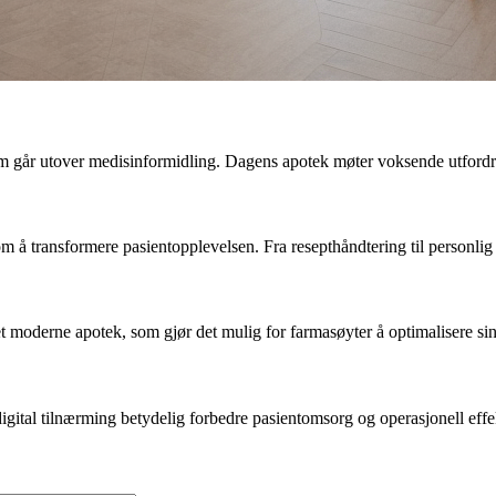
 som går utover medisinformidling. Dagens apotek møter voksende utfordr
 om å transformere pasientopplevelsen. Fra resepthåndtering til personli
et moderne apotek, som gjør det mulig for farmasøyter å optimalisere sine
ital tilnærming betydelig forbedre pasientomsorg og operasjonell effek