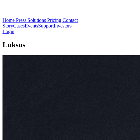
Home
Press
Solutions
Pricing
Contact
Story
Cases
Events
Support
Investors
Login
Luksus