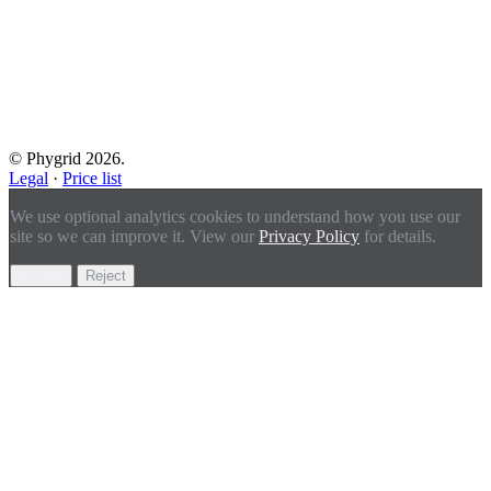
© Phygrid 2026.
Legal
·
Price list
We use optional analytics cookies to understand how you use our
site so we can improve it. View our
Privacy Policy
for details.
Accept
Reject