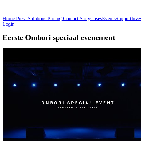
Home
Press
Solutions
Pricing
Contact
Story
Cases
Events
Support
Inve
Login
Eerste Ombori speciaal evenement