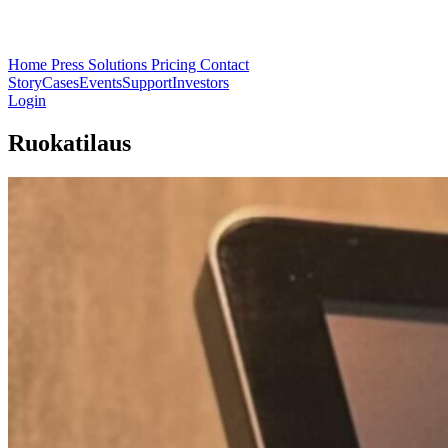
Home
Press
Solutions
Pricing
Contact
Story
Cases
Events
Support
Investors
Login
Ruokatilaus