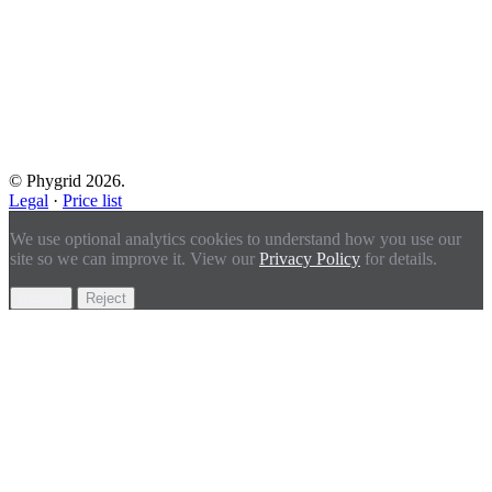
© Phygrid 2026.
Legal
·
Price list
We use optional analytics cookies to understand how you use our
site so we can improve it. View our
Privacy Policy
for details.
Accept
Reject