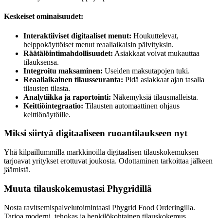
Keskeiset ominaisuudet:
Interaktiiviset digitaaliset menut:
Houkuttelevat,
helppokäyttöiset menut reaaliaikaisin päivityksin.
Räätälöintimahdollisuudet:
Asiakkaat voivat mukauttaa
tilauksensa.
Integroitu maksaminen:
Useiden maksutapojen tuki.
Reaaliaikainen tilausseuranta:
Pidä asiakkaat ajan tasalla
tilausten tilasta.
Analytiikka ja raportointi:
Näkemyksiä tilausmalleista.
Keittiöintegraatio:
Tilausten automaattinen ohjaus
keittiönäytöille.
Miksi siirtyä digitaaliseen ruoantilaukseen nyt
Yhä kilpaillummilla markkinoilla digitaalisen tilauskokemuksen
tarjoavat yritykset erottuvat joukosta. Odottaminen tarkoittaa jälkeen
jäämistä.
Muuta tilauskokemustasi Phygridillä
Nosta ravitsemispalvelutoimintaasi Phygrid Food Orderingilla.
Tarjoa moderni, tehokas ja henkilökohtainen tilauskokemus.