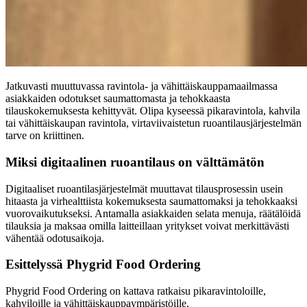
Jatkuvasti muuttuvassa ravintola- ja vähittäiskauppamaailmassa
asiakkaiden odotukset saumattomasta ja tehokkaasta
tilauskokemuksesta kehittyvät. Olipa kyseessä pikaravintola, kahvila
tai vähittäiskaupan ravintola, virtaviivaistetun ruoantilausjärjestelmän
tarve on kriittinen.
Miksi digitaalinen ruoantilaus on välttämätön
Digitaaliset ruoantilasjärjestelmät muuttavat tilausprosessin usein
hitaasta ja virhealttiista kokemuksesta saumattomaksi ja tehokkaaksi
vuorovaikutukseksi. Antamalla asiakkaiden selata menuja, räätälöidä
tilauksia ja maksaa omilla laitteillaan yritykset voivat merkittävästi
vähentää odotusaikoja.
Esittelyssä Phygrid Food Ordering
Phygrid Food Ordering on kattava ratkaisu pikaravintoloille,
kahviloille ja vähittäiskauppaympäristöille.