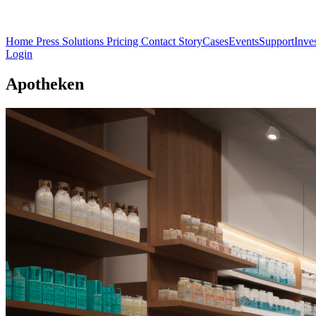
Home
Press
Solutions
Pricing
Contact
Story
Cases
Events
Support
Inve
Login
Apotheken