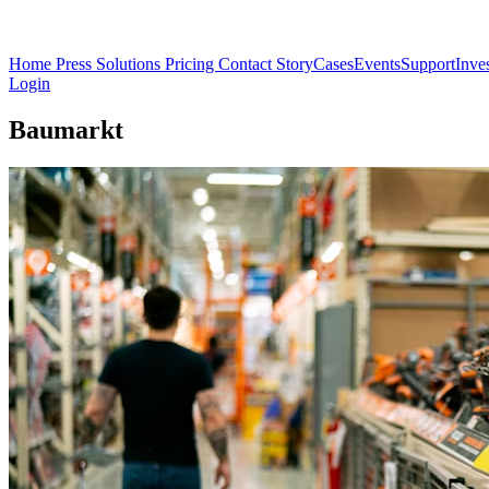
Home
Press
Solutions
Pricing
Contact
Story
Cases
Events
Support
Inve
Login
Baumarkt