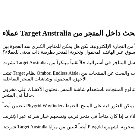
ً من التجارة الإلكترونية. لكن هل يمكن للمتاجر الكبرى سد الفجوة بين
سوق عبر الهاتف المحمول وتجربة المتجر بطريقة ذات معنى للعملاء؟
ثبتت Target نظام Ombori Endless Aisle، وهو سلسلة من شاشات العرض داخل المتجر التي تجمع بين تجارب التسوق في المتجر وعبر الإنترنت، وتمنح العملاء طريقة لنقل المشتريات والبحث عن المنتجات بين
الأجهزة المحمولة وشاشات المتجر التفاعلية.
ة اللمس. تحتوي الأكشاك على مخزون Target بالكامل - بما في ذلك العناصر غير المتوفرة
حالياً في المتجر.