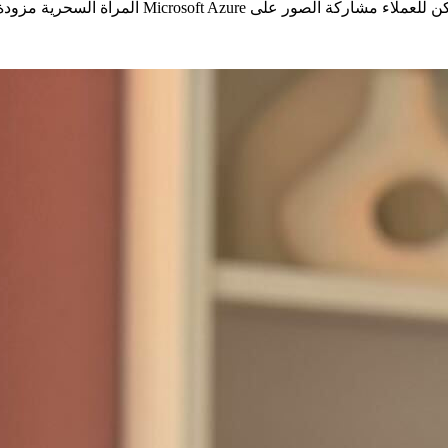
المرآة السحرية مزودة بكاميرا سيلفي ومساعد صو