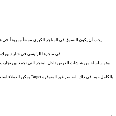
يجب أن يكون التسوق في المتاجر الكبرى ممتعاً ومريحاً. في هذه 
نشرت Target Australia، إحدى أكبر سلاسل المتاجر في أستراليا، حلاً تقنياً مبتكراً من Phygrid في متجرها الرئيسي في شارع بورك، في قلب منطقة الأعمال المركزية في ملبورن.
يمكن للعملاء استخدام ا