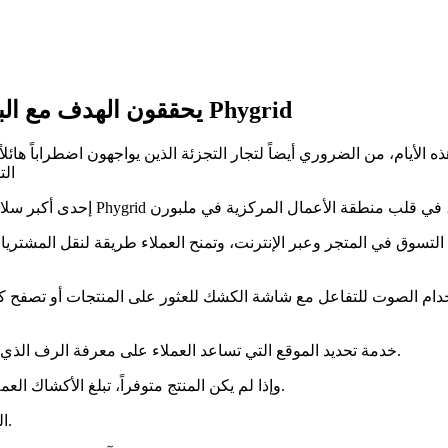
عملاء Target Australia يحققون الهدف مع البحث داخل المتجر من Phygrid
الأيام، من الضروري أيضاً لتجار التجزئة الذين يواجهون اضطراباً هائلا
الت
لصوت للتفاعل مع شاشة الكشك للعثور على المنتجات أو تصفح كتالوج المنتجات باستخدام شاش
تتضمن أيضاً Phygrid Wayfinder، خدمة تحديد الموقع التي تساعد العملاء على معرفة الرف الذي يمكن العثور فيه على المنتج بالضبط.
وإذا لم يكن المنتج متوفراً، تبلغ الأكشاك العملاء ما إذا كان متاحاً في متجر قريب وتمنحهم خيار شرائه عبر الإنترنت.
nشرت Target Australia أيضاً اثنتين من مرايا Phygrid السحرية الشهيرة.