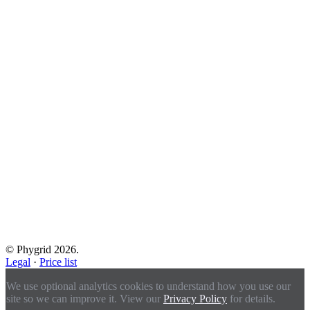
© Phygrid 2026.
Legal
·
Price list
We use optional analytics cookies to understand how you use our
site so we can improve it. View our
Privacy Policy
for details.