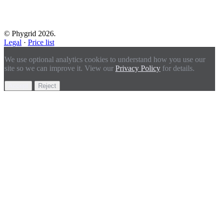
© Phygrid 2026.
Legal
·
Price list
We use optional analytics cookies to understand how you use our
site so we can improve it. View our
Privacy Policy
for details.
Accept
Reject