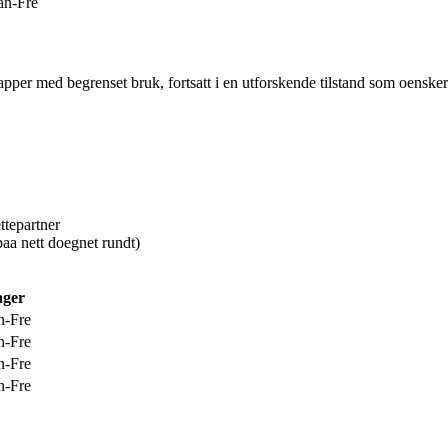
n-Fre
apper med begrenset bruk, fortsatt i en utforskende tilstand som oensker
ettepartner
paa nett doegnet rundt)
ger
-Fre
-Fre
-Fre
-Fre