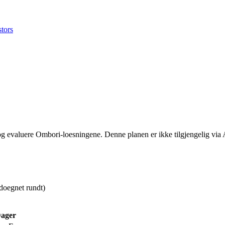
stors
 og evaluere Ombori-loesningene. Denne planen er ikke tilgjengelig via 
doegnet rundt)
ager