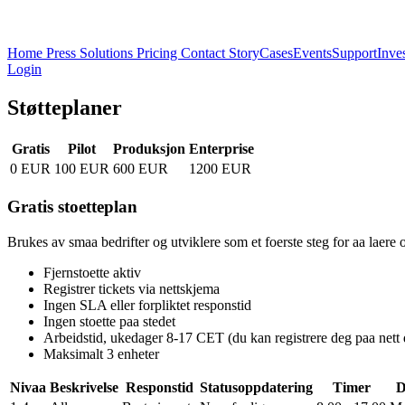
Home
Press
Solutions
Pricing
Contact
Story
Cases
Events
Support
Inve
Login
Støtteplaner
Gratis
Pilot
Produksjon
Enterprise
0 EUR
100 EUR
600 EUR
1200 EUR
Gratis stoetteplan
Brukes av smaa bedrifter og utviklere som et foerste steg for aa laere
Fjernstoette aktiv
Registrer tickets via nettskjema
Ingen SLA eller forpliktet responstid
Ingen stoette paa stedet
Arbeidstid, ukedager 8-17 CET (du kan registrere deg paa nett 
Maksimalt 3 enheter
Nivaa
Beskrivelse
Responstid
Statusoppdatering
Timer
D