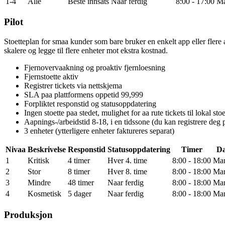
1-4
Alle
Beste innsats
Naar ferdig
8:00 - 17:00
Ma
Pilot
Stoetteplan for smaa kunder som bare bruker en enkelt app eller flere 
skalere og legge til flere enheter mot ekstra kostnad.
Fjernovervaakning og proaktiv fjernloesning
Fjernstoette aktiv
Registrer tickets via nettskjema
SLA paa plattformens oppetid 99,999
Forpliktet responstid og statusoppdatering
Ingen stoette paa stedet, mulighet for aa rute tickets til lokal sto
Aapnings-/arbeidstid 8-18, i en tidssone (du kan registrere deg 
3 enheter (ytterligere enheter faktureres separat)
Nivaa
Beskrivelse
Responstid
Statusoppdatering
Timer
Da
1
Kritisk
4 timer
Hver 4. time
8:00 - 18:00
Man
2
Stor
8 timer
Hver 8. time
8:00 - 18:00
Man
3
Mindre
48 timer
Naar ferdig
8:00 - 18:00
Man
4
Kosmetisk
5 dager
Naar ferdig
8:00 - 18:00
Man
Produksjon