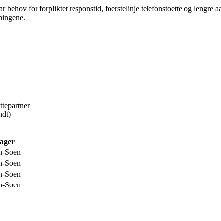
behov for forpliktet responstid, foerstelinje telefonstoette og lengre 
ningene.
ettepartner
ndt)
ager
n-Soen
n-Soen
n-Soen
n-Soen