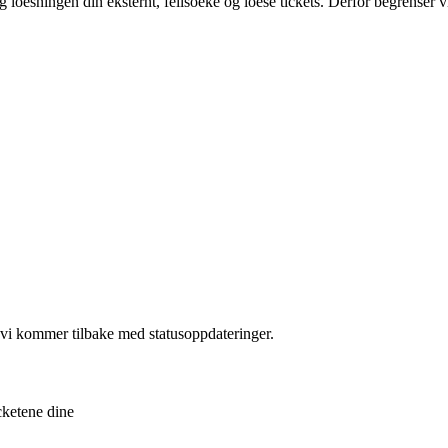
g loesningen din eksternt, feilsoeke og loese tickets. Derfor begrenser vi
te vi kommer tilbake med statusoppdateringer.
cketene dine