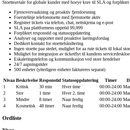
Stoetteavtale for globale kunder med hoeye krav til SLA og forpliktet r
Fjernovervaakning og proaktiv fjernloesning
Foerstelinje telefonstoette med fjernstoette aktiv
Registrer tickets via telefon, chat, nettskjema og e-post
SLA paa plattformens oppetid 99,999
Forpliktet responstid og statusoppdatering
Analyser og rapporter med proaktive laeringsforslag
Dedikert kontakt for stoettehåndtering
Ingen stoette paa stedet, mulighet for aa rute tickets til lokal sto
Mulighet for integrasjon av ticketflyt til kundens servicedesklo
Eskaleringstelefon og kommunikasjon ved store hendelser
24/7 aapningstider
500 enheter (ytterligere enheter faktureres separat)
Nivaa
Beskrivelse
Responstid
Statusoppdatering
Timer
D
1
Kritisk
30 min
Hver time
00:00-24:00
Ma
2
Stor
1 time
Hver 2. time
00:00-24:00
Ma
3
Mindre
8 timer
Naar ferdig
00:00-24:00
Ma
4
Kosmetisk
48 timer
Naar ferdig
00:00-24:00
Ma
Ordliste
Nivaa