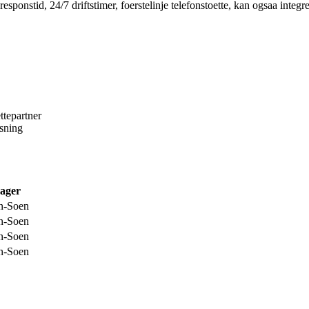
esponstid, 24/7 driftstimer, foerstelinje telefonstoette, kan ogsaa integ
ettepartner
esning
ager
n-Soen
n-Soen
n-Soen
n-Soen