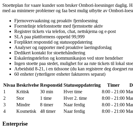
Stoetteplan for vaare kunder som bruker Ombori-loesninger daglig. Har 
med aa minimere problemer og faa best mulig utbytte av Ombori-loes
Fjernovervaakning og proaktiv fjernloesning
Foerstelinje telefonstoette med fjernstoette aktiv
Registrer tickets via telefon, chat, nettskjema og e-post
SLA paa plattformens oppetid 99,999
Forpliktet responstid og statusoppdatering
Analyser og rapporter med proaktive laeringsforslag
Dedikert kontakt for stoettehåndtering
Eskaleringstelefon og kommunikasjon ved store hendelser
Ingen stoette paa stedet, mulighet for aa rute tickets til lokal sto
Arbeidstid 8-21, i en tidssone (du kan registrere deg doegnet ru
60 enheter (ytterligere enheter faktureres separat)
Nivaa
Beskrivelse
Responstid
Statusoppdatering
Timer
D
1
Kritisk
30 min
Hver time
8:00 - 21:00
Ma
2
Stor
1 time
Hver 2. time
8:00 - 21:00
Ma
3
Mindre
8 timer
Naar ferdig
8:00 - 21:00
Ma
4
Kosmetisk
48 timer
Naar ferdig
8:00 - 21:00
Ma
Enterprise