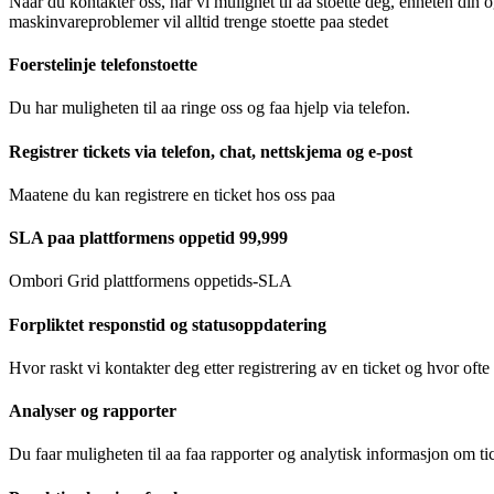
Naar du kontakter oss, har vi mulighet til aa stoette deg, enheten din o
maskinvareproblemer vil alltid trenge stoette paa stedet
Foerstelinje telefonstoette
Du har muligheten til aa ringe oss og faa hjelp via telefon.
Registrer tickets via telefon, chat, nettskjema og e-post
Maatene du kan registrere en ticket hos oss paa
SLA paa plattformens oppetid 99,999
Ombori Grid plattformens oppetids-SLA
Forpliktet responstid og statusoppdatering
Hvor raskt vi kontakter deg etter registrering av en ticket og hvor of
Analyser og rapporter
Du faar muligheten til aa faa rapporter og analytisk informasjon om ti