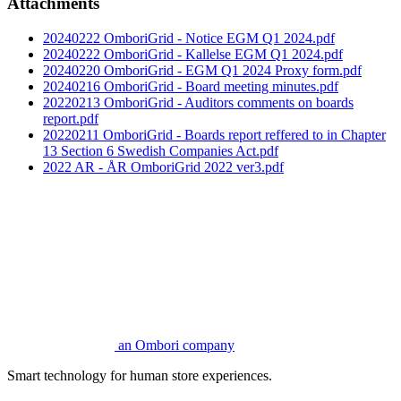
Attachments
20240222 OmboriGrid - Notice EGM Q1 2024.pdf
20240222 OmboriGrid - Kallelse EGM Q1 2024.pdf
20240220 OmboriGrid - EGM Q1 2024 Proxy form.pdf
20240216 OmboriGrid - Board meeting minutes.pdf
20220213 OmboriGrid - Auditors comments on boards
report.pdf
20220211 OmboriGrid - Boards report reffered to in Chapter
13 Section 6 Swedish Companies Act.pdf
2022 AR - ÅR OmboriGrid 2022 ver3.pdf
an Ombori company
Smart technology for human store experiences.