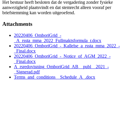
Het bestuur heeft besloten dat de vergadering zonder fysieke
aanwezigheid plaatsvindt en dat stemrecht alleen vooraf per
briefstemming kan worden uitgeoefend.
Attachments
20220406_OmboriGrid_-
_A_rssta_mma_2022_Fullmaktsformula_r.docx
20220406_OmboriGrid_-_Kallelse_a_rssta_mma_2022_-
_Final.docx
20220406_OmboriGrid_-_Notice_of_AGM_2022_-
_Final.docx
A_rsredovisning_OmboriGrid_AB__publ__2021_-
_Signerad.pdf
Terms_and_conditions__Schedule_A_.docx