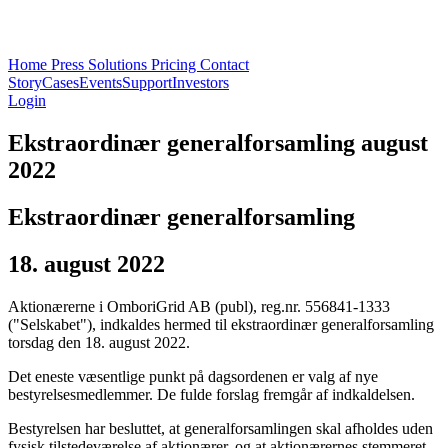
Home
Press
Solutions
Pricing
Contact
Story
Cases
Events
Support
Investors
Login
Ekstraordinær generalforsamling august
2022
Ekstraordinær generalforsamling
18. august 2022
Aktionærerne i OmboriGrid AB (publ), reg.nr. 556841-1333
("Selskabet"), indkaldes hermed til ekstraordinær generalforsamling
torsdag den 18. august 2022.
Det eneste væsentlige punkt på dagsordenen er valg af nye
bestyrelsesmedlemmer. De fulde forslag fremgår af indkaldelsen.
Bestyrelsen har besluttet, at generalforsamlingen skal afholdes uden
fysisk tilstedeværelse af aktionærer, og at aktionærernes stemmeret